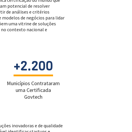
nica certificação do mundo que
ham potencial de resolver
ir de análises e critérios
e modelos de negócios para lidar
õem uma vitrine de soluções
 no contexto nacional e
+2.200
Municípios Contrataram
uma Certificada
Govtech
uções inovadoras e de qualidade
vel identificar startups e