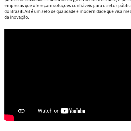
empresas que ofereçam soluções confiáveis para o setor públi
do BrazilLAB é um selo de qualidade e modernidade que visa me
da inovação.