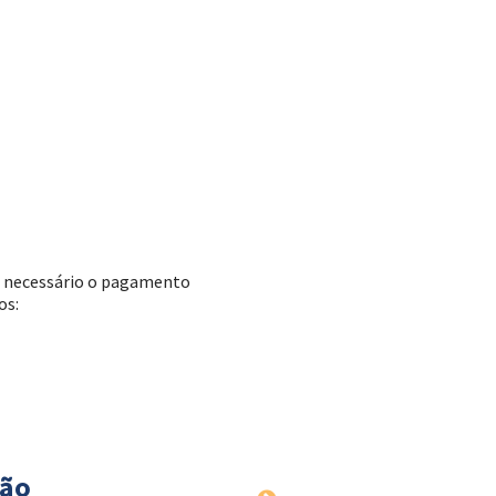
te necessário o pagamento
os:
ção
Fase de nivelam