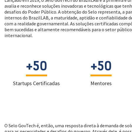
Lançado em 2019, o Selo GovTech do BrazilLAB é a primeira e ú
avalia e reconhece soluções inovadoras e tecnológicas que ten
desafios do Poder Público. A obtenção do Selo representa, a part
internos do BrazilLAB, a maturidade, aptidão e confiabilidade d
com a realidade governamental. As soluções certificadas comp
bem sucedidas e altamente recomendáveis para o setor público
internacional.
+50
+50
Startups Certificadas
Mentores
O Selo GovTech é, então, uma resposta direta à demanda de sol
para as necessidades e desafios do governo. Através dele, é possí