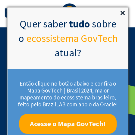
Quer saber
tudo
sobre
o
ecossistema GovTech
atual?
Então clique no botão abaixo e confira o
Mapa GovTech | Brasil 2024, maior
mapeamento do ecossistema brasileiro,
Startup Certificada
feito pelo BrazilLAB com apoio da Oracle!
Acesse o Mapa GovTech!