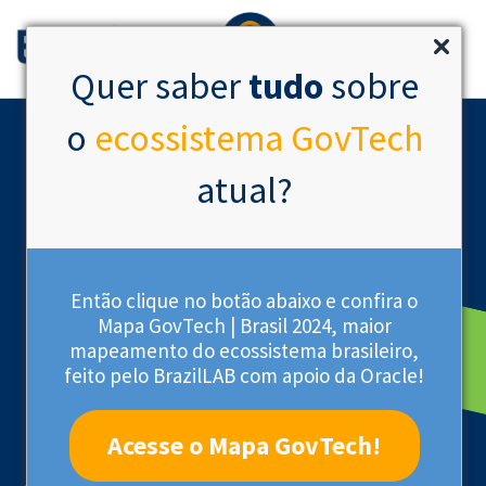
Quer saber
tudo
sobre
o
ecossistema GovTech
atual?
Então clique no botão abaixo e confira o
Mapa GovTech | Brasil 2024, maior
mapeamento do ecossistema brasileiro,
Startup Certificada
feito pelo BrazilLAB com apoio da Oracle!
Acesse o Mapa GovTech!