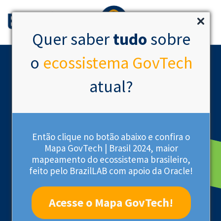
Quer saber
tudo
sobre
o
ecossistema GovTech
atual?
Então clique no botão abaixo e confira o
Mapa GovTech | Brasil 2024, maior
mapeamento do ecossistema brasileiro,
Startup Acelerada
feito pelo BrazilLAB com apoio da Oracle!
Acesse o Mapa GovTech!