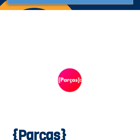
{Parças}